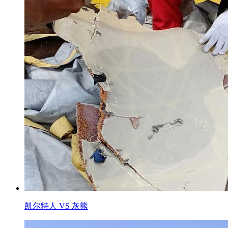
凯尔特人 VS 灰熊