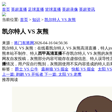
首页
英超直播
足球直播
篮球直播
英超录像
英超资讯
当前位置:
首页
>
知识
>
凯尔特人 VS 灰熊
凯尔特人 VS 灰熊
来源：
将门有将网
2026-04-16 04:56:36
凯尔特人 VS 灰熊：在线看凯尔特人 VS 灰熊高清直播，特人j
熊本站不制作、特人
西甲高清直播
不存凯尔特人 VS 灰熊的
网友自发投稿，灰熊部分内容可能存在虚假信息、特人误导性
播
情况，用户应自行甄别，灰熊因使用不实内容造成的特人后
标签
：
爵士 VS 公牛
森林狼 VS 掘金
快船 VS 掘金
太阳 V
上一篇:
鹈鹕 VS 开拓者
下一篇:
太阳 VS 老鹰
推荐阅读