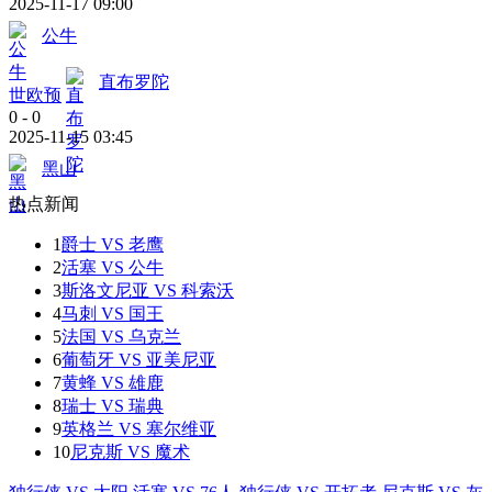
2025-11-17 09:00
公牛
直布罗陀
世欧预
0
-
0
2025-11-15 03:45
黑山
热点新闻
1
爵士 VS 老鹰
2
活塞 VS 公牛
3
斯洛文尼亚 VS 科索沃
4
马刺 VS 国王
5
法国 VS 乌克兰
6
葡萄牙 VS 亚美尼亚
7
黄蜂 VS 雄鹿
8
瑞士 VS 瑞典
9
英格兰 VS 塞尔维亚
10
尼克斯 VS 魔术