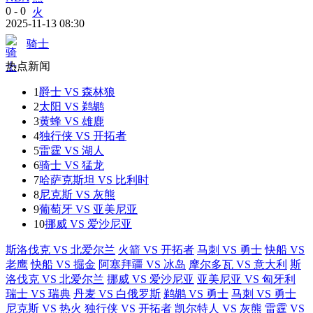
0
-
0
2025-11-13 08:30
骑士
热点新闻
1
爵士 VS 森林狼
2
太阳 VS 鹈鹕
3
黄蜂 VS 雄鹿
4
独行侠 VS 开拓者
5
雷霆 VS 湖人
6
骑士 VS 猛龙
7
哈萨克斯坦 VS 比利时
8
尼克斯 VS 灰熊
9
葡萄牙 VS 亚美尼亚
10
挪威 VS 爱沙尼亚
斯洛伐克 VS 北爱尔兰
火箭 VS 开拓者
马刺 VS 勇士
快船 VS
老鹰
快船 VS 掘金
阿塞拜疆 VS 冰岛
摩尔多瓦 VS 意大利
斯
洛伐克 VS 北爱尔兰
挪威 VS 爱沙尼亚
亚美尼亚 VS 匈牙利
瑞士 VS 瑞典
丹麦 VS 白俄罗斯
鹈鹕 VS 勇士
马刺 VS 勇士
尼克斯 VS 热火
独行侠 VS 开拓者
凯尔特人 VS 灰熊
雷霆 VS