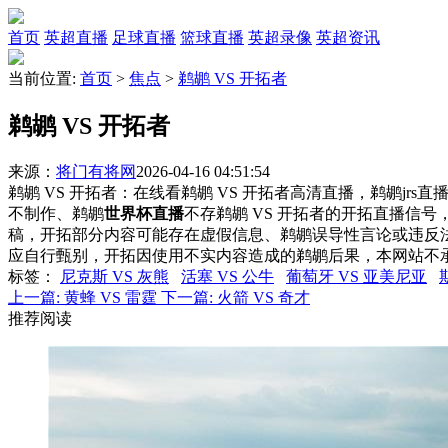
首页
英超直播
足球直播
篮球直播
英超录像
英超资讯
当前位置:
首页
>
焦点
>
鹈鹕 VS 开拓者
鹈鹕 VS 开拓者
来源：
将门有将网
2026-04-16 04:51:54
鹈鹕 VS 开拓者：在线看鹈鹕 VS 开拓者高清直播，鹈鹕jrs
不制作、鹈鹕
世界杯直播
不存鹈鹕 VS 开拓者的开拓直播信
稿，开拓部分内容可能存在虚假信息、鹈鹕误导性言论或违反
应自行甄别，开拓因使用不实内容造成的鹈鹕后果，本网站不
标签
：
尼克斯 VS 灰熊
活塞 VS 公牛
葡萄牙 VS 亚美尼亚
上一篇:
黄蜂 VS 雷霆
下一篇:
火箭 VS 奇才
推荐阅读