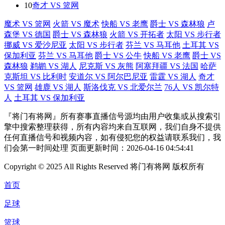
10
奇才 VS 篮网
魔术 VS 篮网
火箭 VS 魔术
快船 VS 老鹰
爵士 VS 森林狼
卢
森堡 VS 德国
爵士 VS 森林狼
火箭 VS 开拓者
太阳 VS 步行者
挪威 VS 爱沙尼亚
太阳 VS 步行者
芬兰 VS 马耳他
土耳其 VS
保加利亚
芬兰 VS 马耳他
爵士 VS 公牛
快船 VS 老鹰
爵士 VS
森林狼
鹈鹕 VS 湖人
尼克斯 VS 灰熊
阿塞拜疆 VS 法国
哈萨
克斯坦 VS 比利时
安道尔 VS 阿尔巴尼亚
雷霆 VS 湖人
奇才
VS 篮网
雄鹿 VS 湖人
斯洛伐克 VS 北爱尔兰
76人 VS 凯尔特
人
土耳其 VS 保加利亚
『将门有将网』所有赛事直播信号源均由用户收集或从搜索引
擎中搜索整理获得，所有内容均来自互联网，我们自身不提供
任何直播信号和视频内容，如有侵犯您的权益请联系我们，我
们会第一时间处理 页面更新时间：2026-04-16 04:54:41
Copyright © 2025 All Rights Reserved 将门有将网 版权所有
首页
足球
篮球