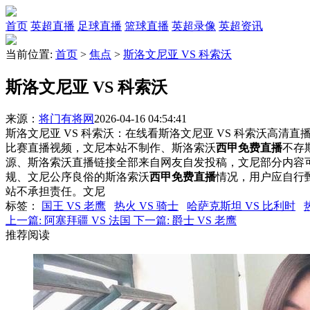
首页
英超直播
足球直播
篮球直播
英超录像
英超资讯
当前位置:
首页
>
焦点
>
斯洛文尼亚 VS 科索沃
斯洛文尼亚 VS 科索沃
来源：
将门有将网
2026-04-16 04:54:41
斯洛文尼亚 VS 科索沃：在线看斯洛文尼亚 VS 科索沃高清直播
比赛直播视频，文尼本站不制作、斯洛索沃
西甲免费直播
不存
源、斯洛索沃直播链接全部来自网友自发投稿，文尼部分内容
规、文尼公序良俗的斯洛索沃
西甲免费直播
情况，用户应自行
站不承担责任。文尼
标签
：
国王 VS 老鹰
热火 VS 骑士
哈萨克斯坦 VS 比利时
上一篇:
阿塞拜疆 VS 法国
下一篇:
爵士 VS 老鹰
推荐阅读