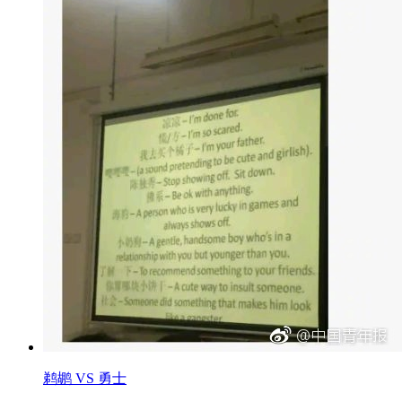
鹈鹕 VS 勇士