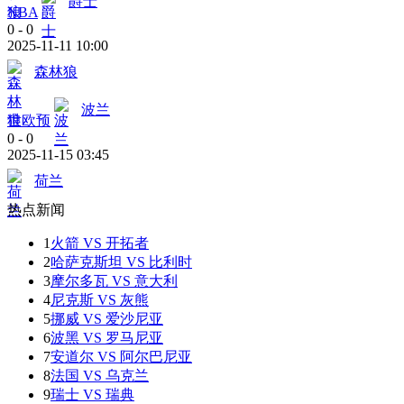
爵士
NBA
0
-
0
2025-11-11 10:00
森林狼
波兰
世欧预
0
-
0
2025-11-15 03:45
荷兰
热点新闻
1
火箭 VS 开拓者
2
哈萨克斯坦 VS 比利时
3
摩尔多瓦 VS 意大利
4
尼克斯 VS 灰熊
5
挪威 VS 爱沙尼亚
6
波黑 VS 罗马尼亚
7
安道尔 VS 阿尔巴尼亚
8
法国 VS 乌克兰
9
瑞士 VS 瑞典