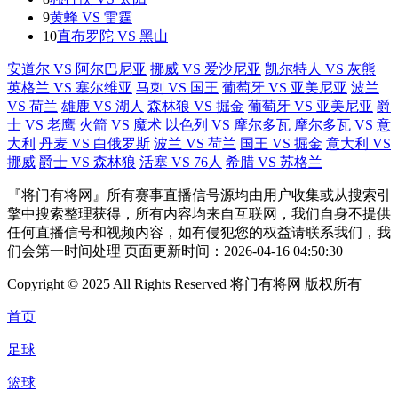
9
黄蜂 VS 雷霆
10
直布罗陀 VS 黑山
安道尔 VS 阿尔巴尼亚
挪威 VS 爱沙尼亚
凯尔特人 VS 灰熊
英格兰 VS 塞尔维亚
马刺 VS 国王
葡萄牙 VS 亚美尼亚
波兰
VS 荷兰
雄鹿 VS 湖人
森林狼 VS 掘金
葡萄牙 VS 亚美尼亚
爵
士 VS 老鹰
火箭 VS 魔术
以色列 VS 摩尔多瓦
摩尔多瓦 VS 意
大利
丹麦 VS 白俄罗斯
波兰 VS 荷兰
国王 VS 掘金
意大利 VS
挪威
爵士 VS 森林狼
活塞 VS 76人
希腊 VS 苏格兰
『将门有将网』所有赛事直播信号源均由用户收集或从搜索引
擎中搜索整理获得，所有内容均来自互联网，我们自身不提供
任何直播信号和视频内容，如有侵犯您的权益请联系我们，我
们会第一时间处理 页面更新时间：2026-04-16 04:50:30
Copyright © 2025 All Rights Reserved 将门有将网 版权所有
首页
足球
篮球