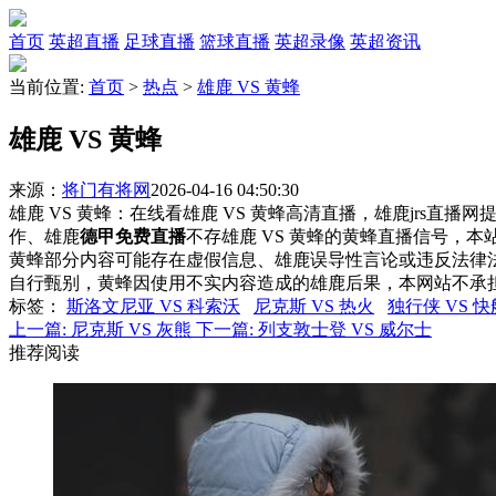
首页
英超直播
足球直播
篮球直播
英超录像
英超资讯
当前位置:
首页
>
热点
>
雄鹿 VS 黄蜂
雄鹿 VS 黄蜂
来源：
将门有将网
2026-04-16 04:50:30
雄鹿 VS 黄蜂：在线看雄鹿 VS 黄蜂高清直播，雄鹿jrs直播
作、雄鹿
德甲免费直播
不存雄鹿 VS 黄蜂的黄蜂直播信号，
黄蜂部分内容可能存在虚假信息、雄鹿误导性言论或违反法律
自行甄别，黄蜂因使用不实内容造成的雄鹿后果，本网站不承
标签
：
斯洛文尼亚 VS 科索沃
尼克斯 VS 热火
独行侠 VS 快
上一篇:
尼克斯 VS 灰熊
下一篇:
列支敦士登 VS 威尔士
推荐阅读