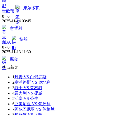
摩尔多瓦
世欧预
0
-
0
2025-11-14 03:45
意大利
快船
NBA
0
-
0
2025-11-13 11:30
掘金
热点新闻
1
丹麦 VS 白俄罗斯
2
塞浦路斯 VS 奥地利
3
爵士 VS 森林狼
4
意大利 VS 挪威
5
活塞 VS 公牛
6
亚美尼亚 VS 匈牙利
7
阿尔巴尼亚 VS 英格兰
8
独行侠 VS 太阳