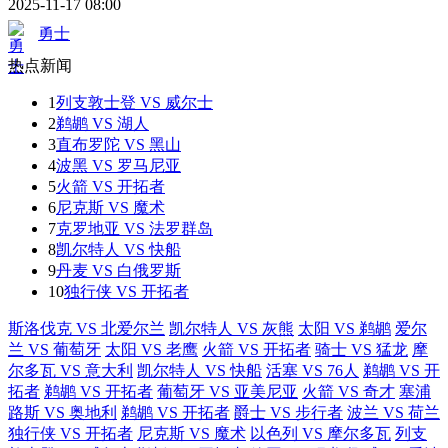
2025-11-17 08:00
勇士
热点新闻
1
列支敦士登 VS 威尔士
2
鹈鹕 VS 湖人
3
直布罗陀 VS 黑山
4
波黑 VS 罗马尼亚
5
火箭 VS 开拓者
6
尼克斯 VS 魔术
7
克罗地亚 VS 法罗群岛
8
凯尔特人 VS 快船
9
丹麦 VS 白俄罗斯
10
独行侠 VS 开拓者
斯洛伐克 VS 北爱尔兰
凯尔特人 VS 灰熊
太阳 VS 鹈鹕
爱尔
兰 VS 葡萄牙
太阳 VS 老鹰
火箭 VS 开拓者
骑士 VS 猛龙
摩
尔多瓦 VS 意大利
凯尔特人 VS 快船
活塞 VS 76人
鹈鹕 VS 开
拓者
鹈鹕 VS 开拓者
葡萄牙 VS 亚美尼亚
火箭 VS 奇才
塞浦
路斯 VS 奥地利
鹈鹕 VS 开拓者
爵士 VS 步行者
波兰 VS 荷兰
独行侠 VS 开拓者
尼克斯 VS 魔术
以色列 VS 摩尔多瓦
列支