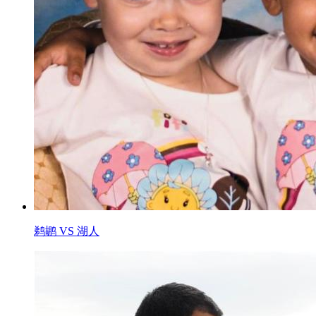
鹈鹕 VS 湖人