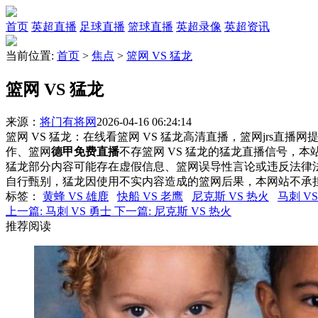
首页
英超直播
足球直播
篮球直播
英超录像
英超资讯
当前位置:
首页
>
焦点
>
篮网 VS 猛龙
篮网 VS 猛龙
来源：
将门有将网
2026-04-16 06:24:14
篮网 VS 猛龙：在线看篮网 VS 猛龙高清直播，篮网jrs直播
作、篮网
德甲免费直播
不存篮网 VS 猛龙的猛龙直播信号，
猛龙部分内容可能存在虚假信息、篮网误导性言论或违反法律
自行甄别，猛龙因使用不实内容造成的篮网后果，本网站不承
标签
：
黄蜂 VS 雄鹿
快船 VS 老鹰
尼克斯 VS 热火
马刺 V
上一篇:
马刺 VS 勇士
下一篇:
尼克斯 VS 热火
推荐阅读