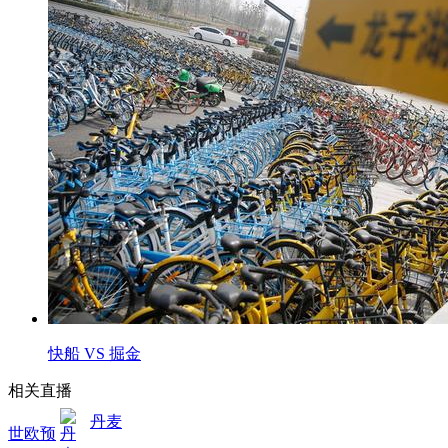
快船 VS 掘金
相关直播
丹麦
世欧预